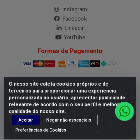
Instagram
Facebook
Linkedin
YouTube
Formas de Pagamento
O nosso site coleta cookies próprios e de
G.M.I. Distribuidora LTDA - Rua Conselheiro Pena, 50 - Santa
terceiros para proporcionar uma experiência
Branca, Belo Horizonte/MG - CEP 31.710-150 - CNPJ
personalizada ao usuário, apresentar publicidade
04.098.359/0001-02
relevante de acordo com o seu perfil e melhorar a
qualidade do nosso site.
Aceitar
Negar não essenciais
Preferências de Cookies