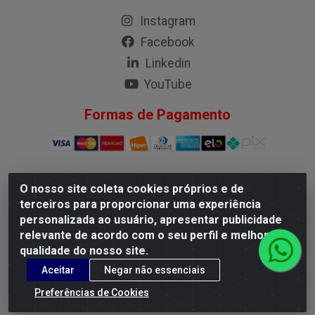
Instagram
Facebook
Linkedin
YouTube
Formas de Pagamento
O nosso site coleta cookies próprios e de
G.M.I. Distribuidora LTDA - Rua Conselheiro Pena, 50 - Santa
terceiros para proporcionar uma experiência
Branca, Belo Horizonte/MG - CEP 31.710-150 - CNPJ
personalizada ao usuário, apresentar publicidade
04.098.359/0001-02
relevante de acordo com o seu perfil e melhorar a
qualidade do nosso site.
Aceitar
Negar não essenciais
Preferências de Cookies