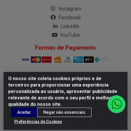
Instagram
Facebook
Linkedin
YouTube
Formas de Pagamento
O nosso site coleta cookies próprios e de
G.M.I. Distribuidora LTDA - Rua Conselheiro Pena, 50 - Santa
terceiros para proporcionar uma experiência
Branca, Belo Horizonte/MG - CEP 31.710-150 - CNPJ
personalizada ao usuário, apresentar publicidade
04.098.359/0001-02
relevante de acordo com o seu perfil e melhorar a
qualidade do nosso site.
Aceitar
Negar não essenciais
Preferências de Cookies