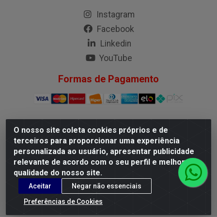
Instagram
Facebook
Linkedin
YouTube
Formas de Pagamento
O nosso site coleta cookies próprios e de
G.M.I. Distribuidora LTDA - Rua Conselheiro Pena, 50 - Santa
terceiros para proporcionar uma experiência
Branca, Belo Horizonte/MG - CEP 31.710-150 - CNPJ
personalizada ao usuário, apresentar publicidade
04.098.359/0001-02
relevante de acordo com o seu perfil e melhorar a
qualidade do nosso site.
Aceitar
Negar não essenciais
Preferências de Cookies