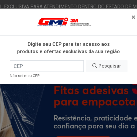
AL EXCLUSIVA PARA ATENDIMENTO DENTRO DO ESTADO DE MI
×
|
Já é cliente? - Entrar
N
Digite seu CEP para ter acesso aos
produtos e ofertas exclusivas da sua região
O
FITAS ADESIVAS
EPI
ESTÉTICA AUTOMOTIVA
Pesquisar
Não sei meu CEP