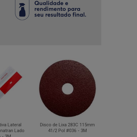
tiva Lateral
Disco de Lixa 283C 115mm
Disco Flap Us
natran Lado
41/2 Pol #036 - 3M
41/2Pol #
o - 3M