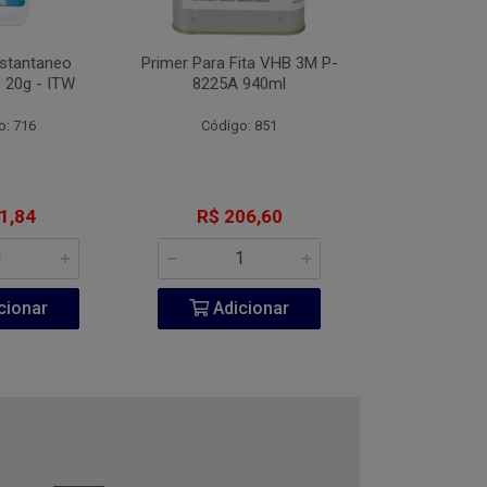
nstantaneo
Primer Para Fita VHB 3M P-
Desengripante
 20g - ITW
8225A 940ml
300
o: 716
Código: 851
Código:
1,84
R$ 206,60
R$ 6
cionar
Adicionar
Adic