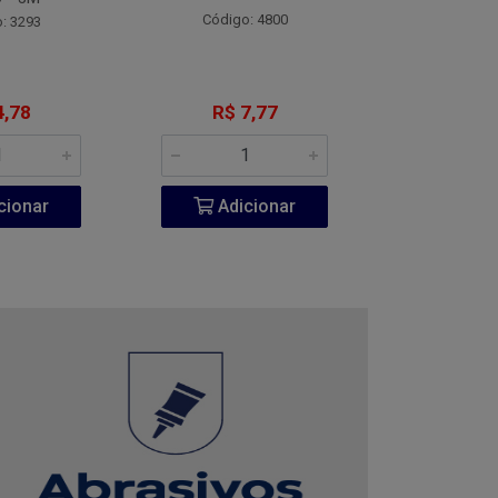
Código: 4800
Código:
: 3293
4,78
R$ 7,77
R$ 1
cionar
Adicionar
Adic