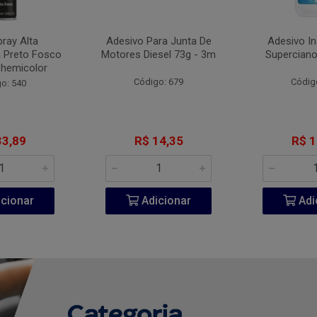
pray Alta
Adesivo Para Junta De
Adesivo I
 Preto Fosco
Motores Diesel 73g - 3m
Superciano
Chemicolor
Código: 679
Códig
o: 540
33,89
R$ 14,35
R$ 1
cionar
Adicionar
Adi