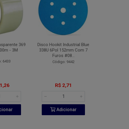
nsparente 369
Disco Hookit Industrial Blue
Fita VHB Dupl
00m - 3M
338U 6Pol 152mm Com 7
CV150 Origin
Furos #08...
Metros
: 6433
Código: 9442
Código:
1,26
R$ 2,71
R$ 20
cionar
Adicionar
Adic