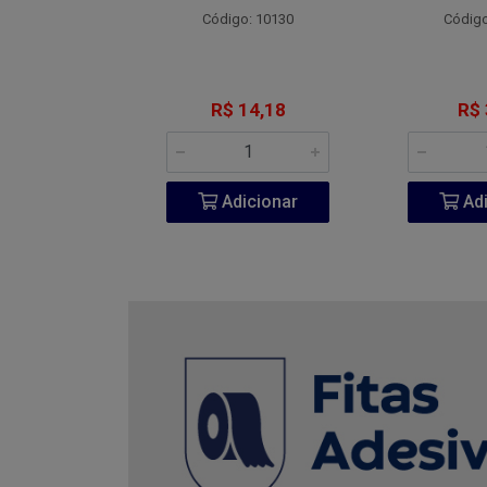
o: 4800
Código: 10130
Código
 7,77
R$ 14,18
R$ 
icionar
Adicionar
Adi