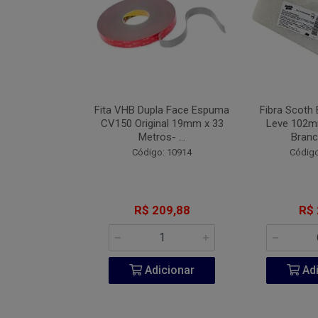
Industrial Blue
Fita VHB Dupla Face Espuma
Fibra Scoth 
 152mm Com 7
CV150 Original 19mm x 33
Leve 102
 #08...
Metros- ...
Branc
o: 9442
Código: 10914
Código
 2,71
R$ 209,88
R$ 
icionar
Adicionar
Adi