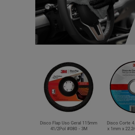
xa 283C 115mm
Disco Flap Uso Geral 115mm
Disco Corte 
 #036 - 3M
41/2Pol #080 - 3M
x 1mm x 22.2