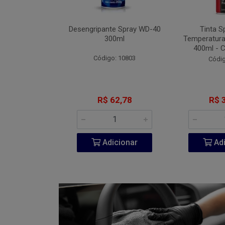
Fita VHB 3M P-
Desengripante Spray WD-40
Tinta S
A 940ml
300ml
Temperatura
400ml - 
go: 851
Código: 10803
Códig
206,60
R$ 62,78
R$ 
icionar
Adicionar
Adi