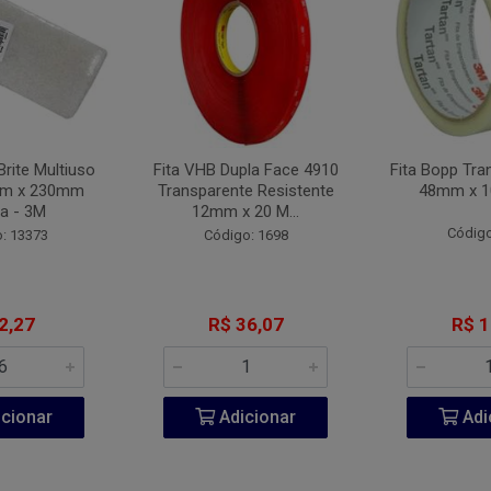
Brite Multiuso
Fita VHB Dupla Face 4910
Fita Bopp Tra
mm x 230mm
Transparente Resistente
48mm x 1
a - 3M
12mm x 20 M...
Código
: 13373
Código: 1698
2,27
R$ 36,07
R$ 1
cionar
Adicionar
Adi