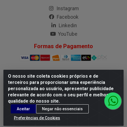
Instagram
Facebook
Linkedin
YouTube
Formas de Pagamento
O nosso site coleta cookies próprios e de
G.M.I. Distribuidora LTDA - Rua Conselheiro Pena, 50 - Santa
terceiros para proporcionar uma experiência
Branca, Belo Horizonte/MG - CEP 31.710-150 - CNPJ
personalizada ao usuário, apresentar publicidade
04.098.359/0001-02
relevante de acordo com o seu perfil e melhorar a
qualidade do nosso site.
Aceitar
Negar não essenciais
Preferências de Cookies