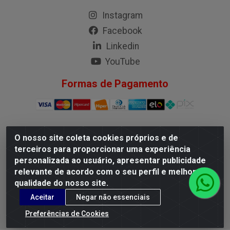
Instagram
Facebook
Linkedin
YouTube
Formas de Pagamento
O nosso site coleta cookies próprios e de
G.M.I. Distribuidora LTDA - Rua Conselheiro Pena, 50 - Santa
terceiros para proporcionar uma experiência
Branca, Belo Horizonte/MG - CEP 31.710-150 - CNPJ
personalizada ao usuário, apresentar publicidade
04.098.359/0001-02
relevante de acordo com o seu perfil e melhorar a
qualidade do nosso site.
Aceitar
Negar não essenciais
Preferências de Cookies