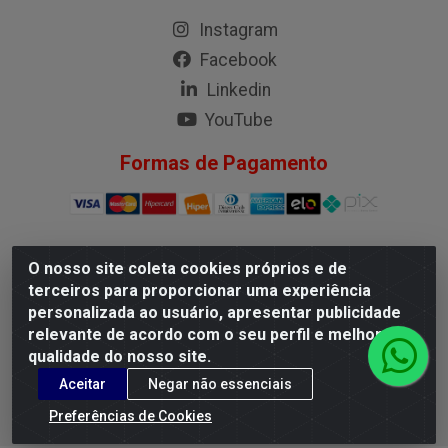
Instagram
Facebook
Linkedin
YouTube
Formas de Pagamento
O nosso site coleta cookies próprios e de
G.M.I. Distribuidora LTDA - Rua Conselheiro Pena, 50 - Santa
terceiros para proporcionar uma experiência
Branca, Belo Horizonte/MG - CEP 31.710-150 - CNPJ
personalizada ao usuário, apresentar publicidade
04.098.359/0001-02
relevante de acordo com o seu perfil e melhorar a
qualidade do nosso site.
Aceitar
Negar não essenciais
Preferências de Cookies