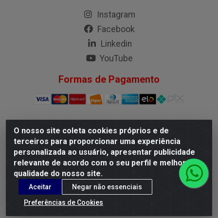
Instagram
Facebook
Linkedin
YouTube
Formas de Pagamento
O nosso site coleta cookies próprios e de
G.M.I. Distribuidora LTDA - Rua Conselheiro Pena, 50 - Santa
terceiros para proporcionar uma experiência
Branca, Belo Horizonte/MG - CEP 31.710-150 - CNPJ
personalizada ao usuário, apresentar publicidade
04.098.359/0001-02
relevante de acordo com o seu perfil e melhorar a
qualidade do nosso site.
Aceitar
Negar não essenciais
Preferências de Cookies