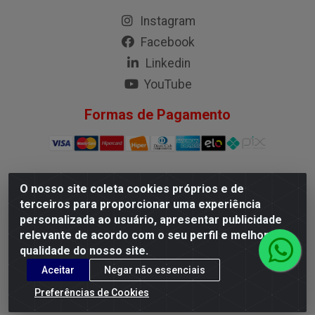
Instagram
Facebook
Linkedin
YouTube
Formas de Pagamento
O nosso site coleta cookies próprios e de
G.M.I. Distribuidora LTDA - Rua Conselheiro Pena, 50 - Santa
terceiros para proporcionar uma experiência
Branca, Belo Horizonte/MG - CEP 31.710-150 - CNPJ
personalizada ao usuário, apresentar publicidade
04.098.359/0001-02
relevante de acordo com o seu perfil e melhorar a
qualidade do nosso site.
Aceitar
Negar não essenciais
Preferências de Cookies