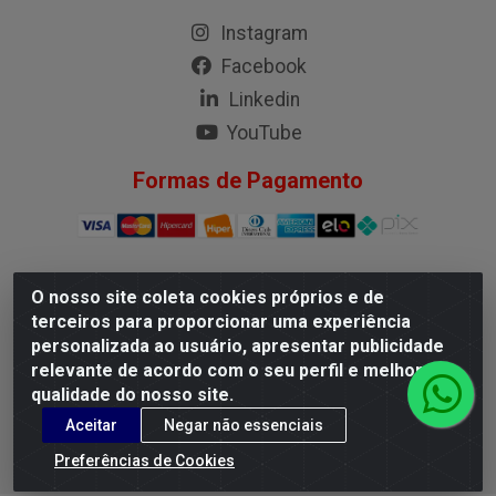
Instagram
Facebook
Linkedin
YouTube
Formas de Pagamento
O nosso site coleta cookies próprios e de
G.M.I. Distribuidora LTDA - Rua Conselheiro Pena, 50 - Santa
terceiros para proporcionar uma experiência
Branca, Belo Horizonte/MG - CEP 31.710-150 - CNPJ
personalizada ao usuário, apresentar publicidade
04.098.359/0001-02
relevante de acordo com o seu perfil e melhorar a
qualidade do nosso site.
Aceitar
Negar não essenciais
Preferências de Cookies