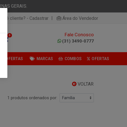
NAS GERAIS.
|
ão é cliente? - Cadastrar
Área do Vendedor
Fale Conosco
0
(31) 3490-0777
OFERTAS
MARCAS
COMBOS
OFERTAS
VOLTAR
1 produtos ordenados por: