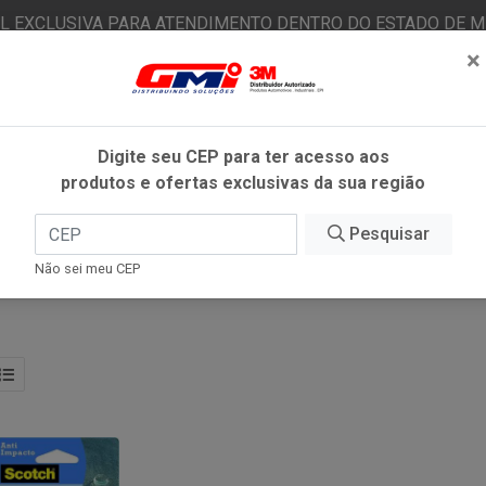
AL EXCLUSIVA PARA ATENDIMENTO DENTRO DO ESTADO DE MI
×
|
Já é cliente? - Entrar
N
Digite seu CEP para ter acesso aos
produtos e ofertas exclusivas da sua região
O
FITAS ADESIVAS
EPI
ESTÉTICA AUTOMOTIVA
Pesquisar
Não sei meu CEP