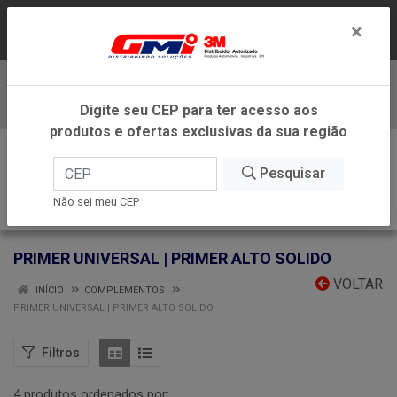
LOJA VIRTUAL EXCLUSIVA PARA ATENDIMENTO
×
DENTRO DO ESTADO DE MINAS GERAIS.
Baixe já nosso APP
Digite seu CEP para ter acesso aos
produtos e ofertas exclusivas da sua região
0
Pesquisar
Não sei meu CEP
PRIMER UNIVERSAL | PRIMER ALTO SOLIDO
VOLTAR
INÍCIO
COMPLEMENTOS
PRIMER UNIVERSAL | PRIMER ALTO SOLIDO
Filtros
4 produtos ordenados por: