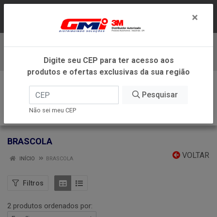
LOJA VIRTUAL EXCLUSIVA PARA ATENDIMENTO
×
DENTRO DO ESTADO DE MINAS GERAIS.
Baixe já nosso APP
Digite seu CEP para ter acesso aos
produtos e ofertas exclusivas da sua região
0
Pesquisar
Não sei meu CEP
BRASCOLA
VOLTAR
INÍCIO
BRASCOLA
Filtros
2 produtos ordenados por: