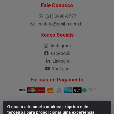
Fale Conosco
(31) 3490-0777
contato@gmibh.com.br
Redes Sociais
Instagram
Facebook
Linkedin
YouTube
Formas de Pagamento
O nosso site coleta cookies próprios e de
G.M.I. Distribuidora LTDA - Rua Conselheiro Pena, 50 - Santa
terceiros para proporcionar uma experiência