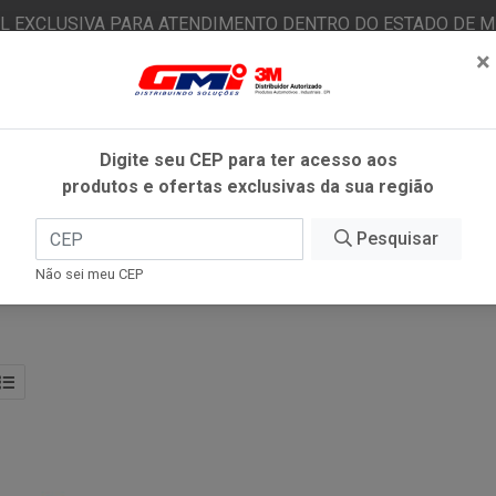
AL EXCLUSIVA PARA ATENDIMENTO DENTRO DO ESTADO DE MI
×
|
Já é cliente? - Entrar
N
Digite seu CEP para ter acesso aos
produtos e ofertas exclusivas da sua região
O
FITAS ADESIVAS
EPI
ESTÉTICA AUTOMOTIVA
Pesquisar
Não sei meu CEP