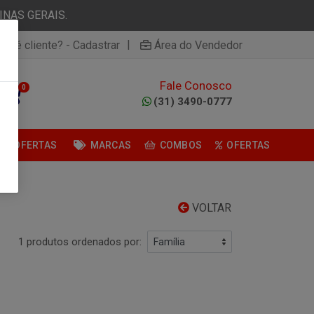
NAS GERAIS.
|
ão é cliente? - Cadastrar
Área do Vendedor
Fale Conosco
0
(31) 3490-0777
OFERTAS
MARCAS
COMBOS
OFERTAS
VOLTAR
1 produtos ordenados por: