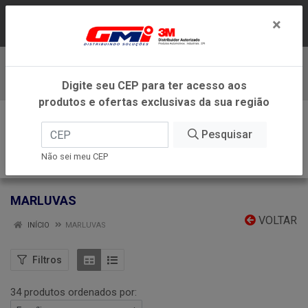
LOJA VIRTUAL EXCLUSIVA PARA ATENDIMENTO
×
DENTRO DO ESTADO DE MINAS GERAIS.
Baixe já nosso APP
Digite seu CEP para ter acesso aos
produtos e ofertas exclusivas da sua região
0
Pesquisar
Não sei meu CEP
MARLUVAS
VOLTAR
INÍCIO
MARLUVAS
Filtros
34 produtos ordenados por: