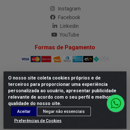
Instagram
Facebook
Linkedin
YouTube
Formas de Pagamento
O nosso site coleta cookies próprios e de
G.M.I. Distribuidora LTDA - Rua Conselheiro Pena, 50 - Santa
terceiros para proporcionar uma experiência
Branca, Belo Horizonte/MG - CEP 31.710-150 - CNPJ
personalizada ao usuário, apresentar publicidade
04.098.359/0001-02
relevante de acordo com o seu perfil e melhorar a
qualidade do nosso site.
Aceitar
Negar não essenciais
Preferências de Cookies