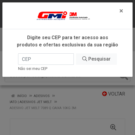
LOJA VIRTUAL EXCLUSIVA PARA
×
ATENDIMENTO DENTRO DO ESTADO DE
MINAS GERAIS.
Digite seu CEP para ter acesso aos
Baixe já nosso APP
produtos e ofertas exclusivas da sua região
0
Pesquisar
Não sei meu CEP
VOLTAR
INÍCIO
ADESIVOS
IATD | ADESIVOS JET MELT
ADESIVO JET MELT 7089 Q CAIXA 10KG 3M