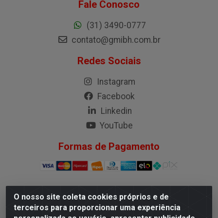
Fale Conosco
(31) 3490-0777
contato@gmibh.com.br
Redes Sociais
Instagram
Facebook
Linkedin
YouTube
Formas de Pagamento
O nosso site coleta cookies próprios e de
G.M.I. Distribuidora LTDA - Rua Conselheiro Pena, 50 -
terceiros para proporcionar uma experiência
Santa Branca, Belo Horizonte/MG - CEP 31.710-150 -