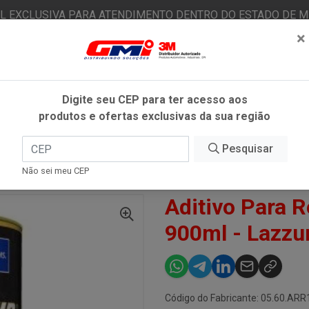
AL EXCLUSIVA PARA ATENDIMENTO DENTRO DO ESTADO DE MI
×
|
Já é cliente? - Entrar
N
Digite seu CEP para ter acesso aos
produtos e ofertas exclusivas da sua região
O
FITAS ADESIVAS
EPI
ESTÉTICA AUTOMOTIVA
Pesquisar
Não sei meu CEP
TIVO PARA REPARO RÁPIDO ARR10 900ML - LAZZURIL
Aditivo Para 
900ml - Lazzur
Código do Fabricante: 05.60.AR