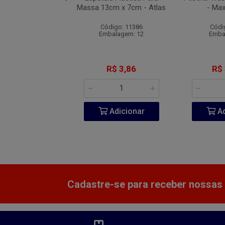
l. 3/16 - 3M
Massa 13cm x 7cm - Atlas
- Max
digo: 13025
Código: 11386
Códi
balagem: 1
Embalagem: 12
Emba
 1.766,67
R$ 3,86
R$
Adicionar
Adicionar
Ad
Cadastre-se para receber nossas 