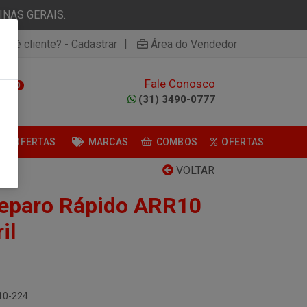
NAS GERAIS.
|
ão é cliente? - Cadastrar
Área do Vendedor
Fale Conosco
0
(31) 3490-0777
OFERTAS
MARCAS
COMBOS
OFERTAS
VOLTAR
Reparo Rápido ARR10
il
R10-224