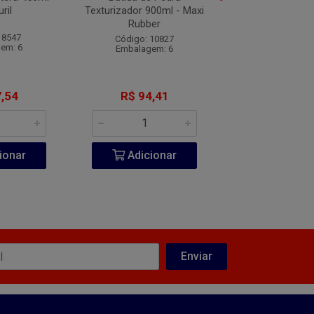
ril
Texturizador 900ml - Maxi
6Pol. 3/16 
Rubber
 8547
Código: 13
Código: 10827
em: 6
Embalagem
Embalagem: 6
,54
R$ 94,41
R$ 1.766
ionar
Adicionar
Adicio