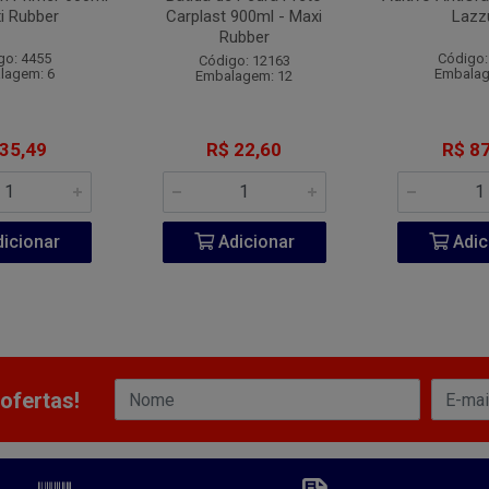
i Rubber
Carplast 900ml - Maxi
Lazzu
Rubber
go: 4455
Código:
Código: 12163
lagem: 6
Embalag
Embalagem: 12
 35,49
R$ 22,60
R$ 87
icionar
Adicionar
Adic
ofertas!