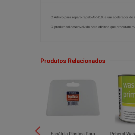
O Aditivo para reparo rápido ARR10, é um acelerador de 
O produto foi desenvolvido para oficinas que procuram 
Produtos Relacionados
a Orbital PN33628
Espátula Plástica Para
Peberal Was