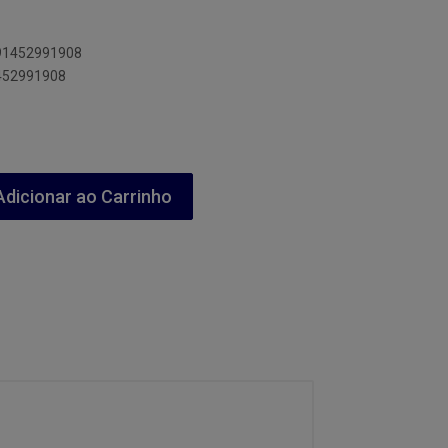
891452991908
1452991908
dicionar ao Carrinho