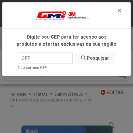
LOJA VIRTUAL EXCLUSIVA PARA
×
ATENDIMENTO DENTRO DO ESTADO DE
MINAS GERAIS.
Digite seu CEP para ter acesso aos
Baixe já nosso APP
produtos e ofertas exclusivas da sua região
0
Pesquisar
Não sei meu CEP
VOLTAR
INÍCIO
OFERTAS
QUEIMA ESTOQUE
ANTI IMPACTO REDONDO MÉDIO PROTETOR SCOTCH
3M