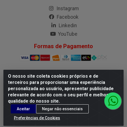
Instagram
Facebook
Linkedin
YouTube
Formas de Pagamento
O nosso site coleta cookies próprios e de
G.M.I. Distribuidora LTDA - Rua Conselheiro Pena, 50 - Santa
terceiros para proporcionar uma experiência
Branca, Belo Horizonte/MG - CEP 31.710-150 - CNPJ
personalizada ao usuário, apresentar publicidade
04.098.359/0001-02
relevante de acordo com o seu perfil e melhorar a
qualidade do nosso site.
Aceitar
Negar não essenciais
Preferências de Cookies