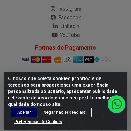
Instagram
Facebook
Linkedin
YouTube
Formas de Pagamento
O nosso site coleta cookies próprios e de
G.M.I. Distribuidora LTDA - Rua Conselheiro Pena, 50 - Santa
terceiros para proporcionar uma experiência
Branca, Belo Horizonte/MG - CEP 31.710-150 - CNPJ
personalizada ao usuário, apresentar publicidade
04.098.359/0001-02
relevante de acordo com o seu perfil e melhorar a
qualidade do nosso site.
Aceitar
Negar não essenciais
Preferências de Cookies