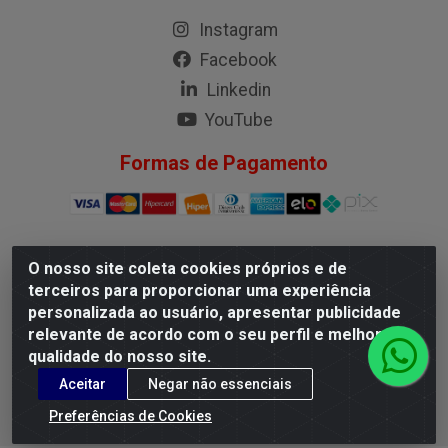
Instagram
Facebook
Linkedin
YouTube
Formas de Pagamento
O nosso site coleta cookies próprios e de
G.M.I. Distribuidora LTDA - Rua Conselheiro Pena, 50 - Santa
terceiros para proporcionar uma experiência
Branca, Belo Horizonte/MG - CEP 31.710-150 - CNPJ
personalizada ao usuário, apresentar publicidade
04.098.359/0001-02
relevante de acordo com o seu perfil e melhorar a
qualidade do nosso site.
Aceitar
Negar não essenciais
Preferências de Cookies