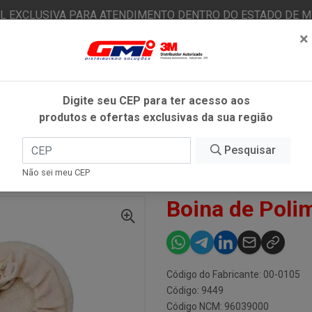
AL EXCLUSIVA PARA ATENDIMENTO DENTRO DO ESTADO DE MI
×
|
Já é cliente? - Entrar
N
Digite seu CEP para ter acesso aos
produtos e ofertas exclusivas da sua região
O
FITAS ADESIVAS
EPI
ESTÉTICA AUTOMOTIVA
Pesquisar
Não sei meu CEP
A DE POLIMENTO SIMPLES Nº05
Boina de Poli
Código do Fabricante: 00-0105
Código: 9449
Código NCM: 96039000