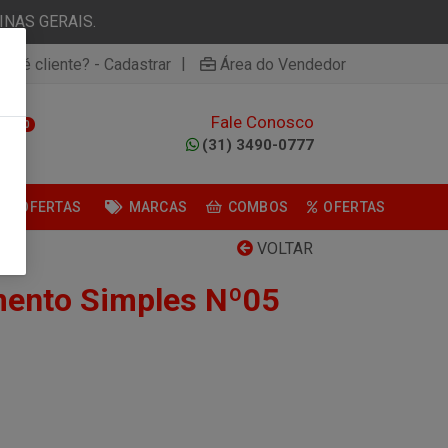
NAS GERAIS.
|
ão é cliente? - Cadastrar
Área do Vendedor
Fale Conosco
0
(31) 3490-0777
OFERTAS
MARCAS
COMBOS
OFERTAS
VOLTAR
mento Simples Nº05