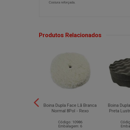
Costura reforçada.
Produtos Relacionados
a de Espuma
Boina Dupla Face Lã Branca
Boina Dupl
ra Cinza P05738 -
Normal 8Pol - Rexo
Preta Lust
3M
Código: 10986
Códig
ódigo: 5119
Embalagem: 6
Emba
balagem: 6