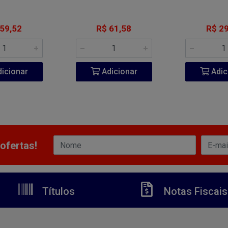
 59,52
R$ 61,58
R$ 29
icionar
Adicionar
Adic
ofertas!
Títulos
Notas Fiscais