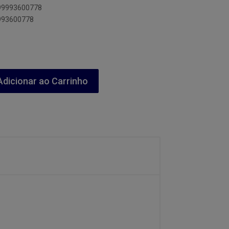
899993600778
9993600778
dicionar ao Carrinho