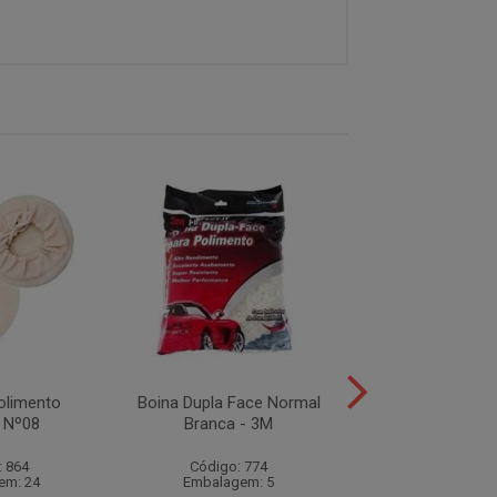
olimento
Boina Dupla Face Normal
Boina de E
 Nº08
Branca - 3M
Lustradora Cinza
3M
: 864
Código: 774
Código: 51
em: 24
Embalagem: 5
Embalagem