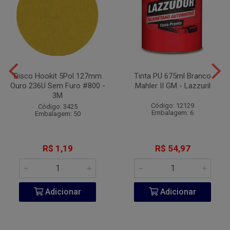
Disco Hookit 5Pol 127mm
Tinta PU 675ml Branco
Ouro 236U Sem Furo #800 -
Mahler II GM - Lazzuril
3M
Código: 12129
Código: 3425
Embalagem: 6
Embalagem: 50
R$ 1,19
R$ 54,97
Adicionar
Adicionar