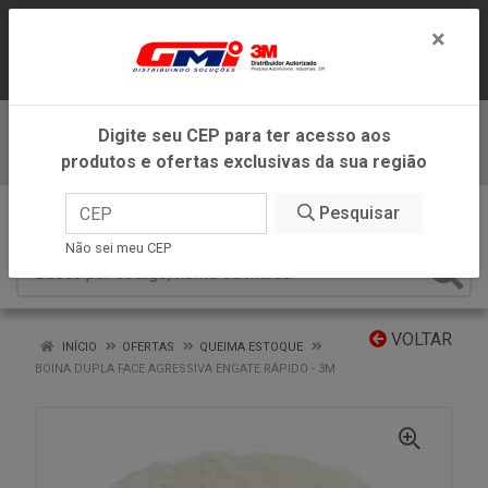
LOJA VIRTUAL EXCLUSIVA PARA
×
ATENDIMENTO DENTRO DO ESTADO DE
MINAS GERAIS.
Digite seu CEP para ter acesso aos
Baixe já nosso APP
produtos e ofertas exclusivas da sua região
0
Pesquisar
Não sei meu CEP
VOLTAR
INÍCIO
OFERTAS
QUEIMA ESTOQUE
BOINA DUPLA FACE AGRESSIVA ENGATE RÁPIDO - 3M