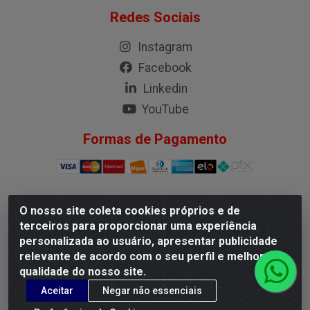
Redes Sociais
Instagram
Facebook
Linkedin
YouTube
Formas de Pagamento
O nosso site coleta cookies próprios e de
G.M.I. Distribuidora LTDA - Rua Conselheiro Pena, 50 -
terceiros para proporcionar uma experiência
Santa Branca, Belo Horizonte/MG - CEP 31.710-150 -
personalizada ao usuário, apresentar publicidade
CNPJ 04.098.359/0001-02
relevante de acordo com o seu perfil e melhorar a
qualidade do nosso site.
Aceitar
Negar não essenciais