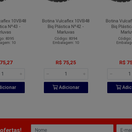
caflex 10VB48
Botina Vulcaflex 10VB48
Botina Vulca
tica Nº43 -
Biq Plástica Nº42 -
Biq Plásti
rluvas
Marluvas
Marlu
go: 8395
Código: 8394
Código:
agem: 10
Embalagem: 10
Embalag
 75,27
R$ 75,25
R$ 75
icionar
Adicionar
Adic
ofertas!