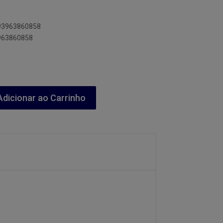
893963860858
3963860858
dicionar ao Carrinho