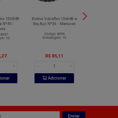
flex 10VB48
Botina Vulcaflex 10vb48-a
Botina Vulcafle
ca Nº45 -
Biq Aço Nº36 - Marluvas
Biq Plástica 
vas
Marluva
Código: 8399
 8397
Código: 83
Embalagem: 10
em: 10
Embalagem:
,27
R$ 85,11
R$ 75,2
ionar
Adicionar
Adicio