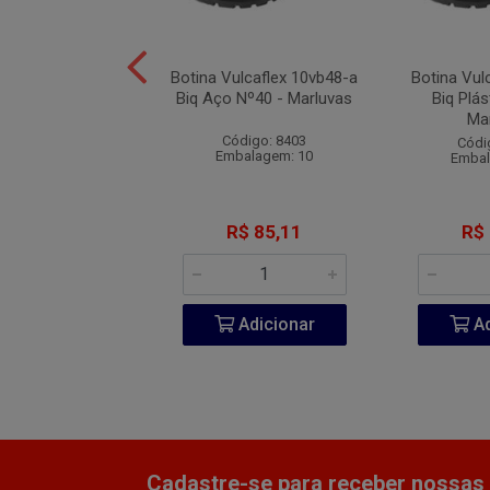
Vulcaflex 10VB48
Botina Vulcaflex 10vb48-a
Botina Vul
lástica Nº41 -
Biq Aço Nº40 - Marluvas
Biq Plás
Marluvas
Ma
Código: 8403
ódigo: 8393
Códi
Embalagem: 10
balagem: 10
Embal
R$ 75,27
R$ 85,11
R$
Adicionar
Adicionar
Ad
Cadastre-se para receber nossas 