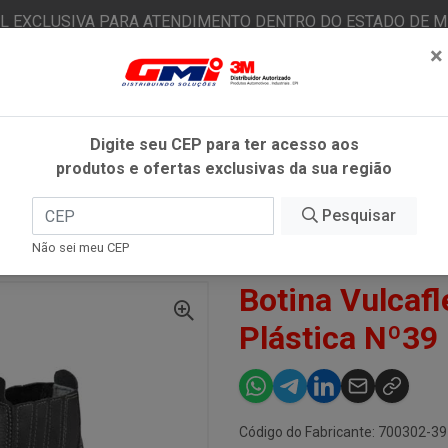
AL EXCLUSIVA PARA ATENDIMENTO DENTRO DO ESTADO DE MI
×
|
Já é cliente? - Entrar
N
Digite seu CEP para ter acesso aos
produtos e ofertas exclusivas da sua região
O
FITAS ADESIVAS
EPI
ESTÉTICA AUTOMOTIVA
Pesquisar
Não sei meu CEP
0VB48 BIQ PLÁSTICA Nº39 - MARLUVAS
Botina Vulcaf
Plástica Nº39
Código do Fabricante: 700302-39