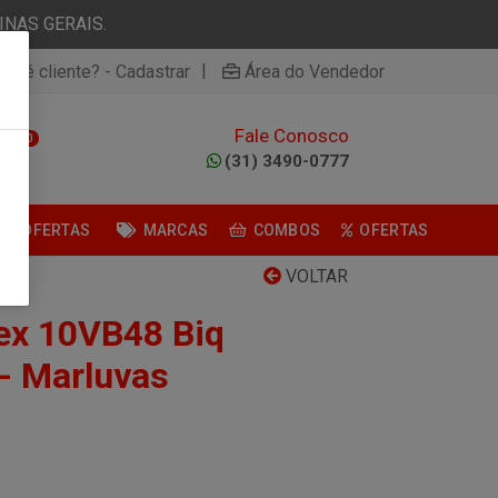
NAS GERAIS.
|
ão é cliente? - Cadastrar
Área do Vendedor
Fale Conosco
0
(31) 3490-0777
OFERTAS
MARCAS
COMBOS
OFERTAS
VOLTAR
lex 10VB48 Biq
 - Marluvas