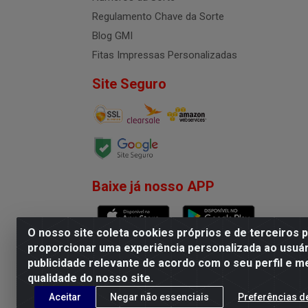
Regulamento Chave da Sorte
Blog GMI
Fitas Impressas Personalizadas
Site Seguro
Baixe já nosso APP
O nosso site coleta cookies próprios e de terceiros 
proporcionar uma experiência personalizada ao usuár
publicidade relevante de acordo com o seu perfil e m
G.M.I. Distribuidora LTDA - R
qualidade do nosso site.
Aceitar
Negar não essenciais
Preferências d