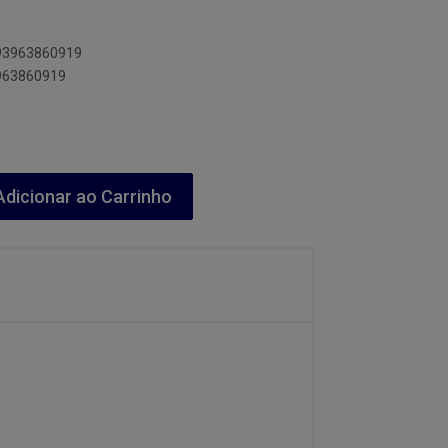
893963860919
3963860919
dicionar ao Carrinho