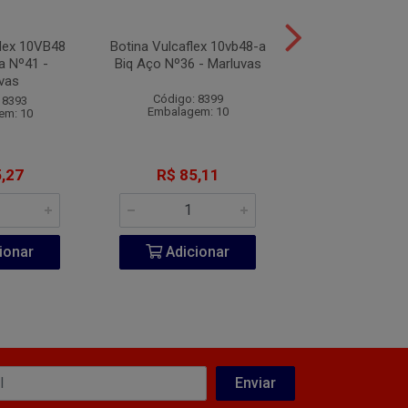
flex 10VB48
Botina Vulcaflex 10vb48-a
Botina Vulcafle
ca Nº41 -
Biq Aço Nº36 - Marluvas
Biq Plástica 
vas
Marluva
Código: 8399
 8393
Código: 83
Embalagem: 10
em: 10
Embalagem:
,27
R$ 85,11
R$ 75,2
ionar
Adicionar
Adicio