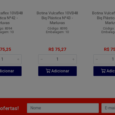
caflex 10VB48
Botina Vulcaflex 10VB48
Botina Vulca
tica Nº42 -
Biq Plástica Nº43 -
Biq Plásti
rluvas
Marluvas
Marlu
go: 8394
Código: 8395
Código:
agem: 10
Embalagem: 10
Embalag
 75,25
R$ 75,27
R$ 75
icionar
Adicionar
Adic
ofertas!