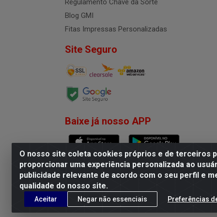
Regulamento Chave da Sorte
Blog GMI
Fitas Impressas Personalizadas
Site Seguro
Baixe já nosso APP
O nosso site coleta cookies próprios e de terceiros 
proporcionar uma experiência personalizada ao usuár
publicidade relevante de acordo com o seu perfil e m
G.M.I. Distribuidora LTDA - R
qualidade do nosso site.
Aceitar
Negar não essenciais
Preferências d