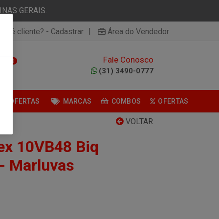
NAS GERAIS.
|
ão é cliente? - Cadastrar
Área do Vendedor
Fale Conosco
0
(31) 3490-0777
OFERTAS
MARCAS
COMBOS
OFERTAS
VOLTAR
lex 10VB48 Biq
 - Marluvas