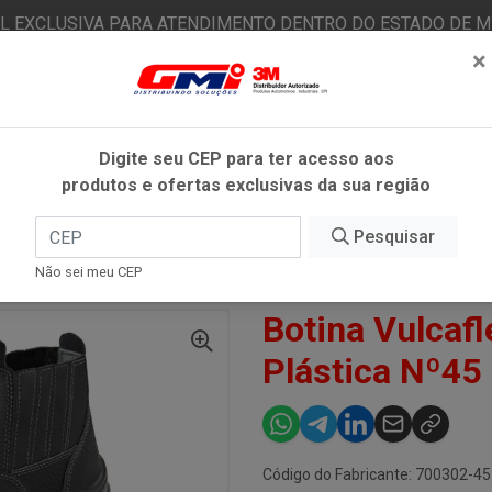
AL EXCLUSIVA PARA ATENDIMENTO DENTRO DO ESTADO DE MI
×
|
Já é cliente? - Entrar
N
Digite seu CEP para ter acesso aos
produtos e ofertas exclusivas da sua região
O
FITAS ADESIVAS
EPI
ESTÉTICA AUTOMOTIVA
Pesquisar
Não sei meu CEP
0VB48 BIQ PLÁSTICA Nº45 - MARLUVAS
Botina Vulcaf
Plástica Nº45
Código do Fabricante: 700302-45