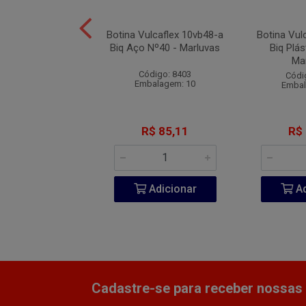
Vulcaflex 10VB48
Botina Vulcaflex 10vb48-a
Botina Vul
lástica Nº40 -
Biq Aço Nº40 - Marluvas
Biq Plás
Marluvas
Ma
Código: 8403
ódigo: 8392
Códi
Embalagem: 10
balagem: 10
Embal
R$ 75,27
R$ 85,11
R$
Adicionar
Adicionar
Ad
Cadastre-se para receber nossas 