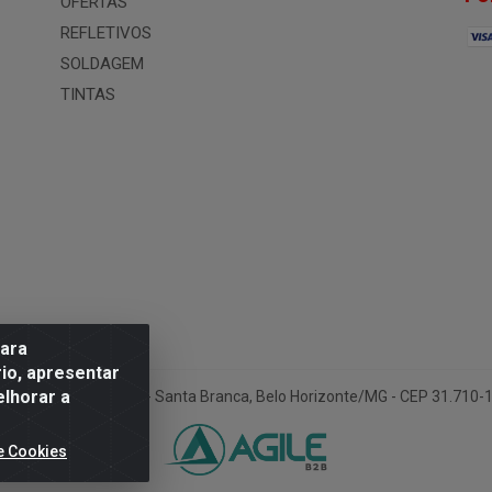
OFERTAS
REFLETIVOS
SOLDAGEM
TINTAS
para
io, apresentar
elhorar a
ua Conselheiro Pena, 50 - Santa Branca, Belo Horizonte/MG - CEP 31.710
e Cookies