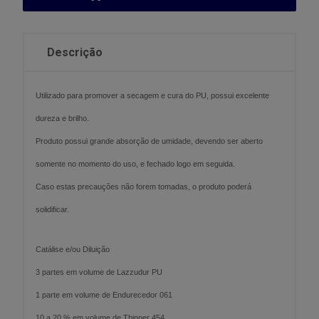
Descrição
Utilizado para promover a secagem e cura do PU, possui excelente
dureza e brilho.
Produto possui grande absorção de umidade, devendo ser aberto
somente no momento do uso, e fechado logo em seguida.
Caso estas precauções não forem tomadas, o produto poderá
solidificar.
Catálise e/ou Diluição
3 partes em volume de Lazzudur PU
1 parte em volume de Endurecedor 061
10 a 20 % em volume de Thinner 454