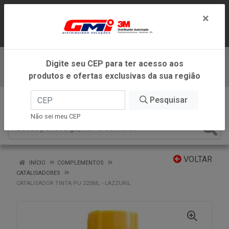
LOJA VIRTUAL EXCLUSIVA PARA
×
ATENDIMENTO DENTRO DO ESTADO DE
MINAS GERAIS.
Digite seu CEP para ter acesso aos
Baixe já nosso APP
produtos e ofertas exclusivas da sua região
0
Pesquisar
Não sei meu CEP
VOLTAR
INÍCIO
COMPLEMENTOS
CATALISADORES
CATALISADOR TINTA PU 225ML - LAZZURIL