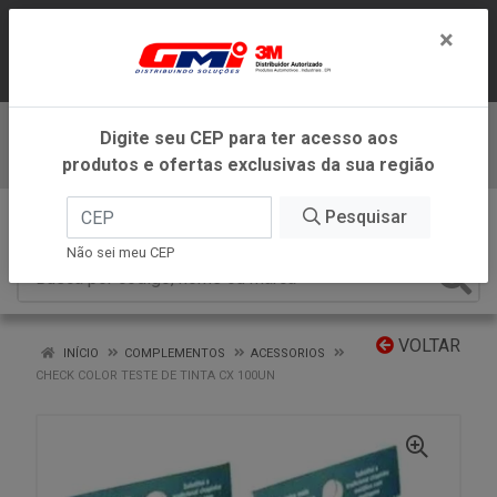
LOJA VIRTUAL EXCLUSIVA PARA
×
ATENDIMENTO DENTRO DO ESTADO DE
MINAS GERAIS.
Digite seu CEP para ter acesso aos
Baixe já nosso APP
produtos e ofertas exclusivas da sua região
0
Pesquisar
Não sei meu CEP
VOLTAR
INÍCIO
COMPLEMENTOS
ACESSORIOS
CHECK COLOR TESTE DE TINTA CX 100UN