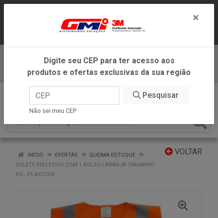
LOJA VIRTUAL EXCLUSIVA PARA
×
ATENDIMENTO DENTRO DO ESTADO DE
MINAS GERAIS.
Digite seu CEP para ter acesso aos
Baixe já nosso APP
produtos e ofertas exclusivas da sua região
0
Pesquisar
Não sei meu CEP
VOLTAR
INÍCIO
OFERTAS
QUEIMA ESTOQUE
COLETE REFLETIVO COM 1 BOLSO LARANJA TAMANHO
XG - PLASTCOR