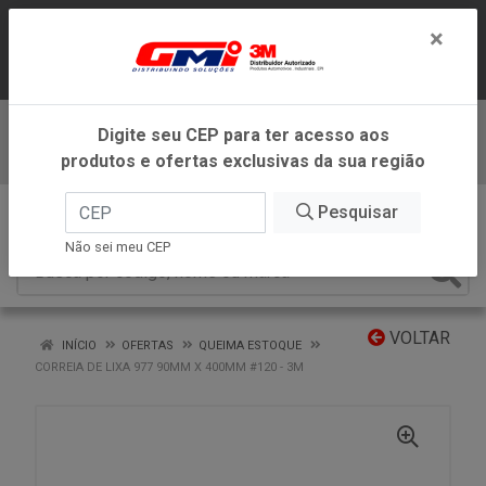
LOJA VIRTUAL EXCLUSIVA PARA
×
ATENDIMENTO DENTRO DO ESTADO DE
MINAS GERAIS.
Digite seu CEP para ter acesso aos
Baixe já nosso APP
produtos e ofertas exclusivas da sua região
0
Pesquisar
Não sei meu CEP
VOLTAR
INÍCIO
OFERTAS
QUEIMA ESTOQUE
CORREIA DE LIXA 977 90MM X 400MM #120 - 3M