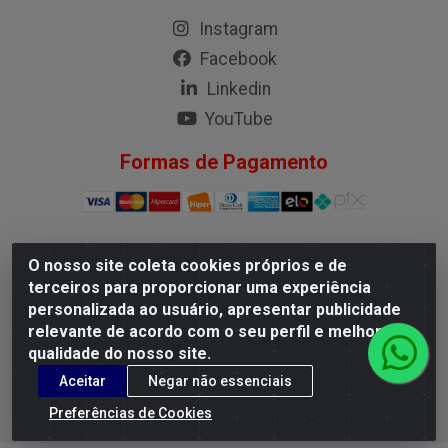
Instagram
Facebook
Linkedin
YouTube
Formas de Pagamento
O nosso site coleta cookies próprios e de
G.M.I. Distribuidora LTDA - Rua Conselheiro Pena, 50 -
terceiros para proporcionar uma experiência
Santa Branca, Belo Horizonte/MG - CEP 31.710-150 -
personalizada ao usuário, apresentar publicidade
CNPJ 04.098.359/0001-02
relevante de acordo com o seu perfil e melhorar a
qualidade do nosso site.
Aceitar
Negar não essenciais
Preferências de Cookies