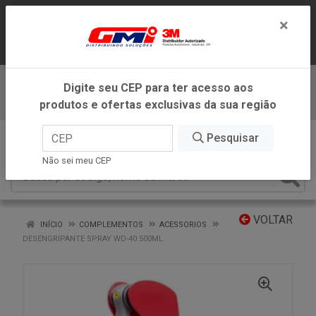
LOJA VIRTUAL EXCLUSIVA PARA
×
ATENDIMENTO DENTRO DO ESTADO DE
MINAS GERAIS.
Digite seu CEP para ter acesso aos
Baixe já nosso APP
produtos e ofertas exclusivas da sua região
0
Pesquisar
Não sei meu CEP
VOLTAR
INÍCIO
COMPLEMENTOS
ACESSORIOS
DESENGRIPANTE SPRAY WD-40 500ML