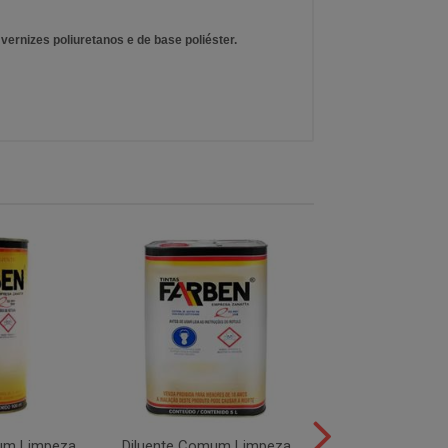
vernizes poliuretanos e de base poliéster.
um Limpeza
Diluente Comum Limpeza
Diluente PU 800