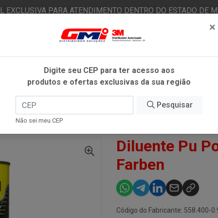
AL EXCLUSIVA PARA ATENDIMENTO DENTRO DO ESTADO DE MI
×
|
Já é cliente? - Entrar
N
Digite seu CEP para ter acesso aos
produtos e ofertas exclusivas da sua região
O
FITAS ADESIVAS
EPI
ESTÉTICA AUTOMOTIVA
Pesquisar
Não sei meu CEP
TE PU POLIESTER 8400 900ML - FARBEN
Diluente Pu Po
Farben
Código do Fabricante: 558.400-0.