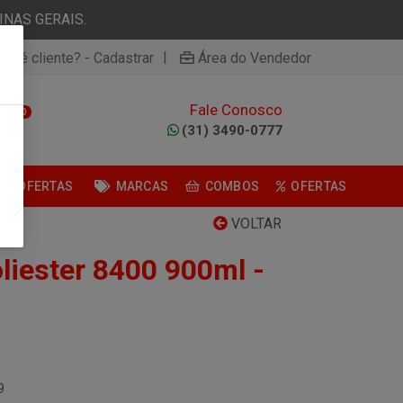
NAS GERAIS.
|
ão é cliente? - Cadastrar
Área do Vendedor
Fale Conosco
0
(31) 3490-0777
OFERTAS
MARCAS
COMBOS
OFERTAS
VOLTAR
liester 8400 900ml -
9