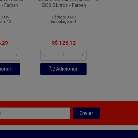
 - Farben
5000 5 Litros - Farben
Farben
 3339
Código: 3340
Código: 25
em: 12
Embalagem: 4
Embalagem:
,29
R$ 126,12
R$ 31,8
ionar
Adicionar
Adicio