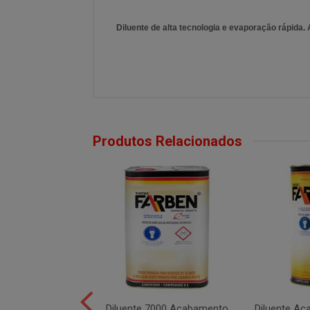
Diluente de alta tecnologia e evaporação rápida. 
Produtos Relacionados
 PU 8000 900ml -
Diluente 7000 Acabamento
Diluente A