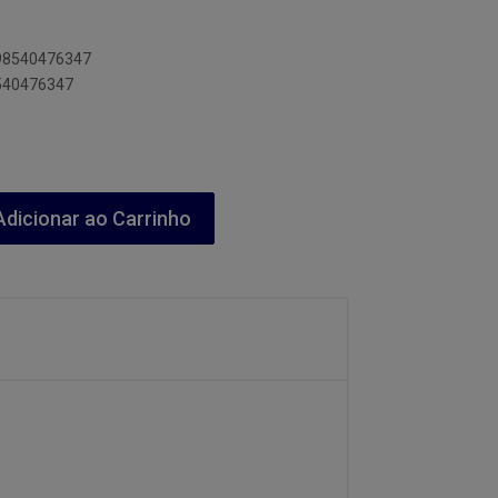
898540476347
8540476347
dicionar ao Carrinho