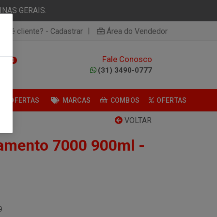
NAS GERAIS.
|
ão é cliente? - Cadastrar
Área do Vendedor
Fale Conosco
0
(31) 3490-0777
OFERTAS
MARCAS
COMBOS
OFERTAS
VOLTAR
amento 7000 900ml -
9