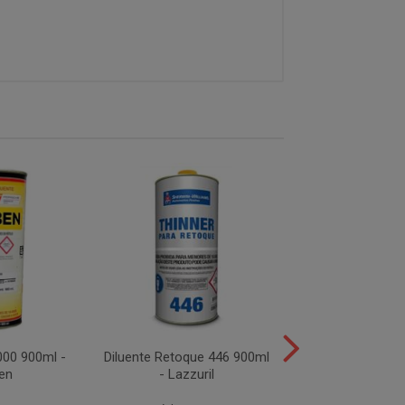
000 900ml -
Diluente Retoque 446 900ml
Diluente 7000 A
en
- Lazzuril
5 Litros - F