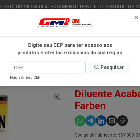
AL EXCLUSIVA PARA ATENDIMENTO DENTRO DO ESTADO DE MI
×
|
Já é cliente? - Entrar
N
Digite seu CEP para ter acesso aos
produtos e ofertas exclusivas da sua região
O
FITAS ADESIVAS
EPI
ESTÉTICA AUTOMOTIVA
Pesquisar
Não sei meu CEP
NTE ACABAMENTO 7000 900ML - FARBEN
Diluente Acab
Farben
Código do Fabricante: 557.000-0.