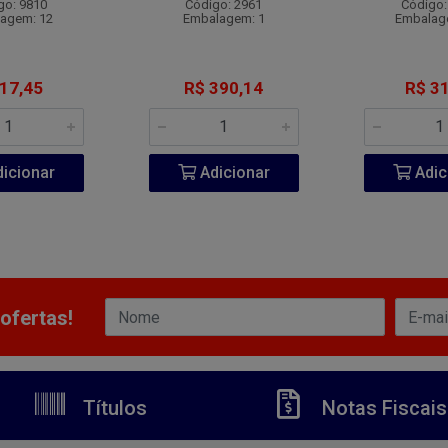
go: 9810
Código: 2961
Código:
agem: 12
Embalagem: 1
Embalag
 17,45
R$ 390,14
R$ 31
icionar
Adicionar
Adic
ofertas!
Títulos
Notas Fiscais