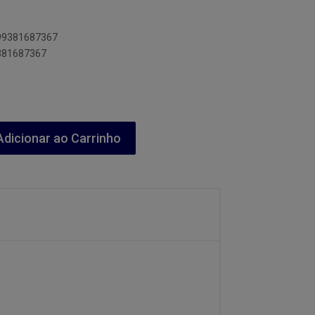
899381687367
9381687367
dicionar ao Carrinho