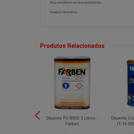
Boa resistência ao branqueamento.
Imagem Ilustrativa.
Produtos Relacionados
 7000 Acabamento
Diluente PU 8000 5 Litros -
Diluente 
tros - Farben
Farben
IT-16 90