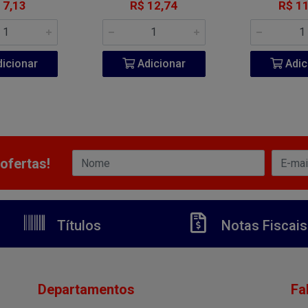
 7,13
R$ 12,74
R$ 11
icionar
Adicionar
Adic
ofertas!
Títulos
Notas Fiscais
Departamentos
Fa