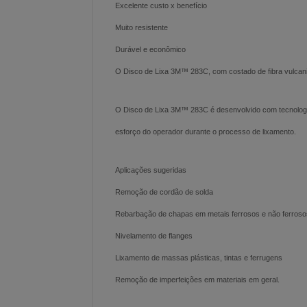
Excelente custo x benefício
Muito resistente
Durável e econômico
O Disco de Lixa 3M™ 283C, com costado de fibra vulcaniz
O Disco de Lixa 3M™ 283C é desenvolvido com tecnologia 
esforço do operador durante o processo de lixamento.
Aplicações sugeridas
Remoção de cordão de solda
Rebarbação de chapas em metais ferrosos e não ferroso
Nivelamento de flanges
Lixamento de massas plásticas, tintas e ferrugens
Remoção de imperfeições em materiais em geral.