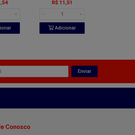
,54
R$ 11,51
ionar
Adicionar
le Conosco