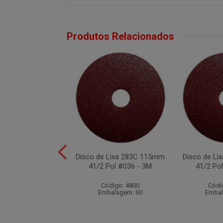
Produtos Relacionados
 Lixa 283C 115mm
Disco de Lixa 283C 115mm
Disco de L
Pol #080 - 3M
41/2 Pol #036 - 3M
41/2 Po
ódigo: 1987
Código: 4800
Códi
balagem: 20
Embalagem: 60
Embal
uto Esgotado