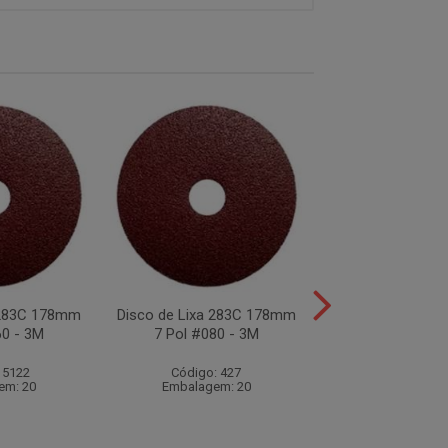
 283C 178mm
Disco de Lixa 283C 178mm
Disco de Lixa 2
60 - 3M
7 Pol #080 - 3M
41/2 Pol #08
 5122
Código: 427
Código: 19
em: 20
Embalagem: 20
Embalagem:
Produto Esgo