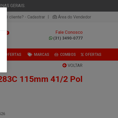
NAS GERAIS.
|
ão é cliente? - Cadastrar
Área do Vendedor
Fale Conosco
0
(31) 3490-0777
OFERTAS
MARCAS
COMBOS
OFERTAS
VOLTAR
 283C 115mm 41/2 Pol
526