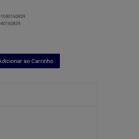
891040160839
1040160839
dicionar ao Carrinho