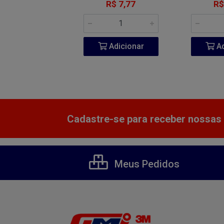
R$ 7,77
R$
Adicionar
Ad
Cadastre-se para receber nossas 
Meus Pedidos