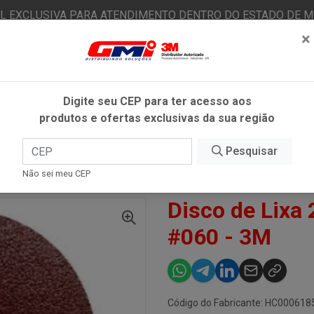
AL EXCLUSIVA PARA ATENDIMENTO DENTRO DO ESTADO DE MI
×
|
Já é cliente? - Entrar
N
Digite seu CEP para ter acesso aos
produtos e ofertas exclusivas da sua região
O
FITAS ADESIVAS
EPI
ESTÉTICA AUTOMOTIVA
Pesquisar
Não sei meu CEP
IXA 283C 115MM 41/2 POL #060 - 3M
Disco de Lixa
#060 - 3M
Código do Fabricante: HC000618