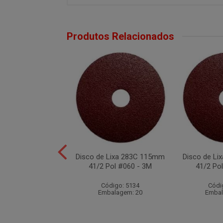
Produtos Relacionados
 Lixa 283C 178mm
Disco de Lixa 283C 115mm
Disco de L
ol #060 - 3M
41/2 Pol #060 - 3M
41/2 Po
ódigo: 5122
Código: 5134
Códi
balagem: 20
Embalagem: 20
Embal