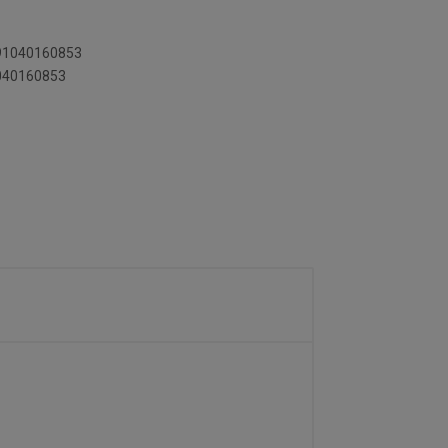
891040160853
1040160853