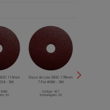
 283C 115mm
Disco de Lixa 283C 178mm
Disco de Lixa 2
024 - 3M
7 Pol #080 - 3M
7 Pol #060 
 5083
Código: 427
Código: 51
em: 20
Embalagem: 20
Embalagem: