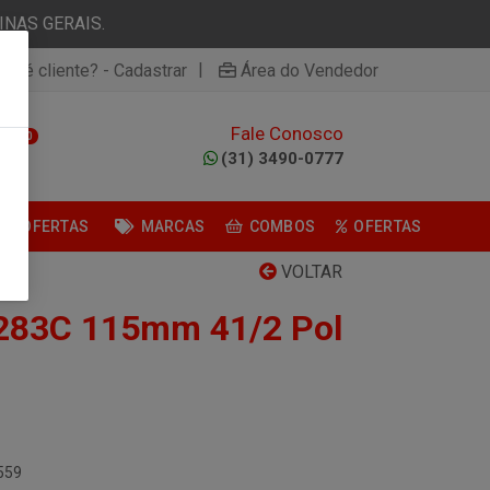
NAS GERAIS.
|
ão é cliente? - Cadastrar
Área do Vendedor
Fale Conosco
0
(31) 3490-0777
OFERTAS
MARCAS
COMBOS
OFERTAS
VOLTAR
 283C 115mm 41/2 Pol
559