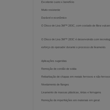
Excelente custo x benefício
Muito resistente
Durável e econômico
O Disco de Lixa 3M™ 283C, com costado de fibra vulcaniz
O Disco de Lixa 3M™ 283C é desenvolvido com tecnologia 
esforço do operador durante o processo de lixamento.
Aplicações sugeridas
Remoção de cordão de solda
Rebarbação de chapas em metais ferrosos e não ferroso
Nivelamento de flanges
Lixamento de massas plásticas, tintas e ferrugens
Remoção de imperfeições em materiais em geral.