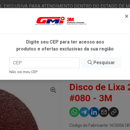
AL EXCLUSIVA PARA ATENDIMENTO DENTRO DO ESTADO DE MI
×
|
Já é cliente? - Entrar
N
Digite seu CEP para ter acesso aos
produtos e ofertas exclusivas da sua região
O
FITAS ADESIVAS
EPI
ESTÉTICA AUTOMOTIVA
Pesquisar
Não sei meu CEP
IXA 283C 115MM 41/2 POL #080 - 3M
Disco de Lixa
#080 - 3M
Código do Fabricante: HC000618