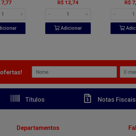
 7,77
R$ 12,74
R$ 7
icionar
Adicionar
Adic
ofertas!
Títulos
Notas Fiscais
Departamentos
Fa