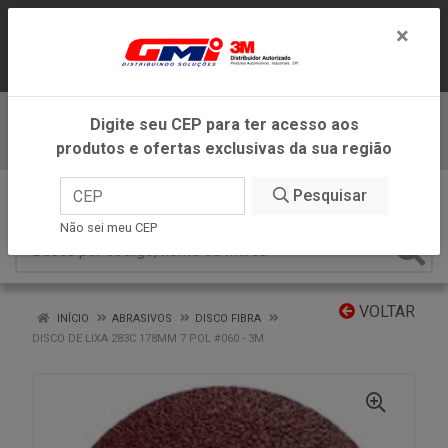
LOJA VIRTUAL EXCLUSIVA PARA
×
ATENDIMENTO DENTRO DO ESTADO DE
MINAS GERAIS.
Digite seu CEP para ter acesso aos
Baixe já nosso APP
produtos e ofertas exclusivas da sua região
0
Pesquisar
Não sei meu CEP
VOLTAR
INÍCIO
ABRASIVOS
DISCO FIBRA
DISCO DE LIXA 283C 178MM 7 POL #060 - 3M