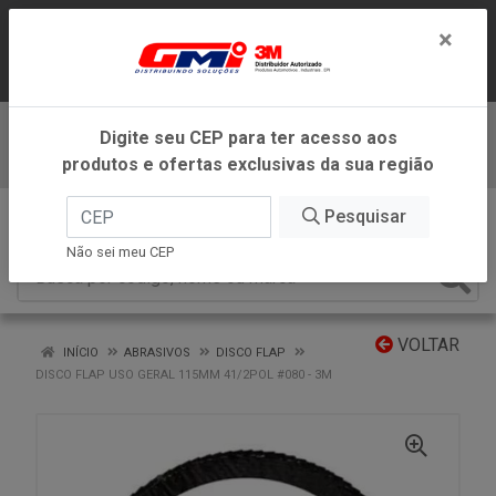
LOJA VIRTUAL EXCLUSIVA PARA
×
ATENDIMENTO DENTRO DO ESTADO DE
MINAS GERAIS.
Digite seu CEP para ter acesso aos
Baixe já nosso APP
produtos e ofertas exclusivas da sua região
0
Pesquisar
Não sei meu CEP
VOLTAR
INÍCIO
ABRASIVOS
DISCO FLAP
DISCO FLAP USO GERAL 115MM 41/2POL #080 - 3M