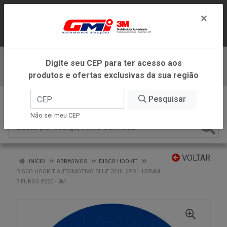
LOJA VIRTUAL EXCLUSIVA PARA
×
ATENDIMENTO DENTRO DO ESTADO DE
MINAS GERAIS.
Digite seu CEP para ter acesso aos
Baixe já nosso APP
produtos e ofertas exclusivas da sua região
0
Pesquisar
Não sei meu CEP
VOLTAR
INÍCIO
ABRASIVOS
DISCO HOOKIT
DISCO HOOKIT AUTOMOTIVO BLUE 321U 6POL 152MM
7 FUROS #320 - 3M