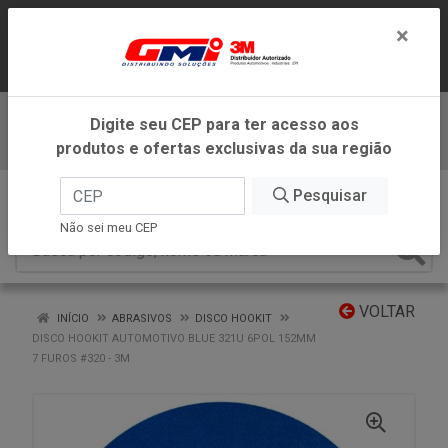
LOJA VIRTUAL EXCLUSIVA PARA
×
ATENDIMENTO DENTRO DO ESTADO DE
MINAS GERAIS.
Digite seu CEP para ter acesso aos
Baixe já nosso APP
produtos e ofertas exclusivas da sua região
0
Pesquisar
Não sei meu CEP
VOLTAR
INÍCIO
ABRASIVOS
DISCO HOOKIT
DISCO HOOKIT AUTOMOTIVO BLUE 321U 6POL 152MM
7 FUROS #320 - 3M