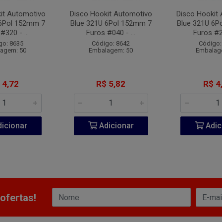
it Automotivo
Disco Hookit Automotivo
Disco Hookit
 6Pol 152mm 7
Blue 321U 6Pol 152mm 7
Blue 321U 6P
#320 - ...
Furos #040 - ...
Furos #22
go: 8635
Código: 8642
Código:
agem: 50
Embalagem: 50
Embalag
 4,72
R$ 5,82
R$ 4
icionar
Adicionar
Adic
ofertas!