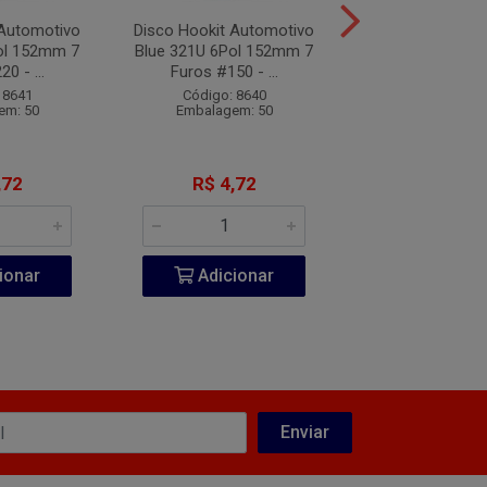
 Automotivo
Disco Hookit Automotivo
Disco Hookit Au
ol 152mm 7
Blue 321U 6Pol 152mm 7
Blue 321U 6Pol
0 - ...
Furos #150 - ...
Furos #120 
 8641
Código: 8640
Código: 12
em: 50
Embalagem: 50
Embalagem:
,72
R$ 4,72
R$ 4,7
ionar
Adicionar
Adicio