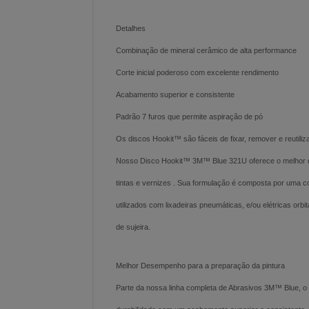
Detalhes
Combinação de mineral cerâmico de alta performance
Corte inicial poderoso com excelente rendimento
Acabamento superior e consistente
Padrão 7 furos que permite aspiração de pó
Os discos Hookit™ são fáceis de fixar, remover e reutiliz
Nosso Disco Hookit™ 3M™ Blue 321U oferece o melhor des
tintas e vernizes . Sua formulação é composta por uma 
utilizados com lixadeiras pneumáticas, e/ou elétricas orb
de sujeira.
Melhor Desempenho para a preparação da pintura
Parte da nossa linha completa de Abrasivos 3M™ Blue, 