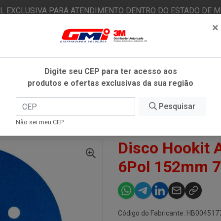
AL EXCLUSIVA PARA ATENDIMENTO DENTRO DO ESTADO DE MI
×
|
Já é cliente? - Entrar
N
Digite seu CEP para ter acesso aos
produtos e ofertas exclusivas da sua região
O
FITAS ADESIVAS
EPI
ESTÉTICA AUTOMOTIVA
Pesquisar
Não sei meu CEP
OKIT AUTOMOTIVO BLUE 321U 6POL 152MM 7 FUROS #800 - 3M
Disco Hookit 
6Pol 152mm 7
Código do Fabricante: HB004517