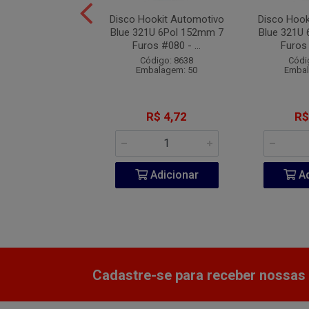
okit Automoitivo
Disco Hookit Automotivo
Disco Hook
1U 6Pol 152mm 7
Blue 321U 6Pol 152mm 7
Blue 321U
os #120 -...
Furos #080 - ...
Furos 
digo: 12699
Código: 8638
Códi
balagem: 50
Embalagem: 50
Embal
R$ 4,72
R$ 4,72
R$
Adicionar
Adicionar
Ad
Cadastre-se para receber nossas 