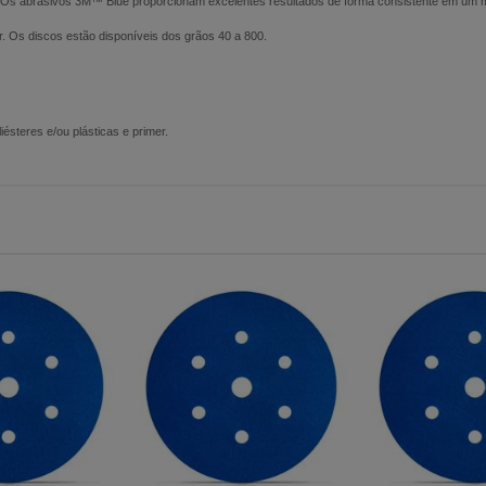
. Os abrasivos 3M™ Blue proporcionam excelentes resultados de forma consistente em um
r. Os discos estão disponíveis dos grãos 40 a 800.
steres e/ou plásticas e primer.