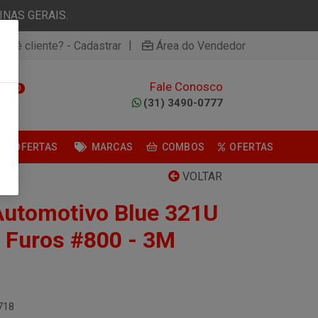
NAS GERAIS.
|
ão é cliente? - Cadastrar
Área do Vendedor
Fale Conosco
0
(31) 3490-0777
OFERTAS
MARCAS
COMBOS
OFERTAS
VOLTAR
Automotivo Blue 321U
 Furos #800 - 3M
718