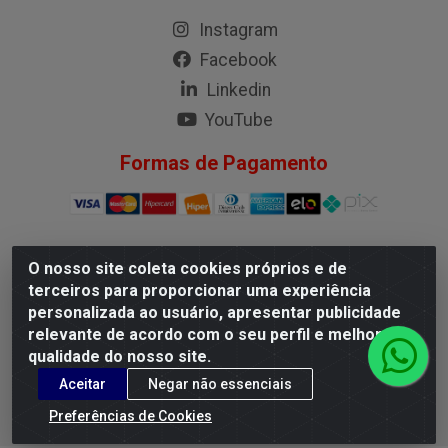
Instagram
Facebook
Linkedin
YouTube
Formas de Pagamento
O nosso site coleta cookies próprios e de
G.M.I. Distribuidora LTDA - Rua Conselheiro Pena, 50 - Santa
terceiros para proporcionar uma experiência
Branca, Belo Horizonte/MG - CEP 31.710-150 - CNPJ
personalizada ao usuário, apresentar publicidade
04.098.359/0001-02
relevante de acordo com o seu perfil e melhorar a
qualidade do nosso site.
Aceitar
Negar não essenciais
Preferências de Cookies