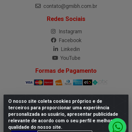
contato@gmibh.com.br
Redes Sociais
Instagram
Facebook
Linkedin
YouTube
Formas de Pagamento
O nosso site coleta cookies próprios e de
G.M.I. Distribuidora LTDA - Rua Conselheiro Pena, 50 -
terceiros para proporcionar uma experiência
Santa Branca, Belo Horizonte/MG - CEP 31.710-150 -
personalizada ao usuário, apresentar publicidade
CNPJ 04.098.359/0001-02
relevante de acordo com o seu perfil e melhorar a
qualidade do nosso site.