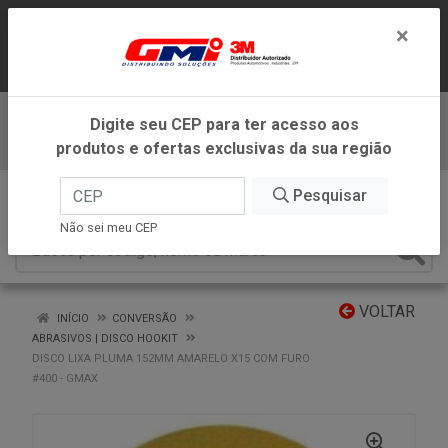
LOJA VIRTUAL EXCLUSIVA PARA
×
ATENDIMENTO DENTRO DO ESTADO DE
MINAS GERAIS.
Digite seu CEP para ter acesso aos
Baixe já nosso APP
produtos e ofertas exclusivas da sua região
0
Pesquisar
Não sei meu CEP
VOLTAR
INÍCIO
CONVERSÃO
ABRASIVOS | DISCO HOOKIT
DISCO LIXA PLUMA 152MM AMARELO X15 COM FURO
#400 - GMAX