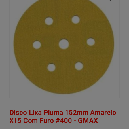
Disco Lixa Pluma 152mm Amarelo
X15 Com Furo #400 - GMAX