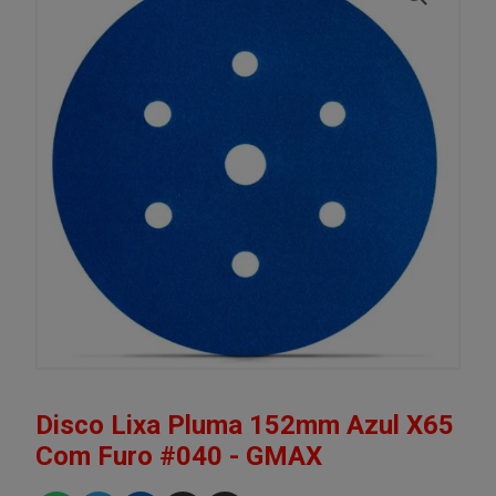
Disco Lixa Pluma 152mm Azul X65
Com Furo #040 - GMAX