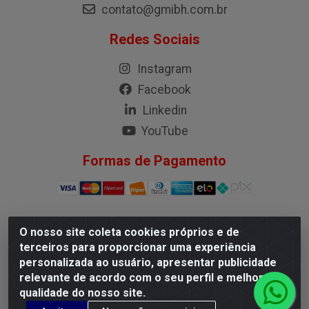
contato@gmibh.com.br
Redes Sociais
Instagram
Facebook
Linkedin
YouTube
Formas de Pagamento
O nosso site coleta cookies próprios e de
G.M.I. Distribuidora LTDA - Rua Conselheiro Pena, 50 -
terceiros para proporcionar uma experiência
Santa Branca, Belo Horizonte/MG - CEP 31.710-150 -
personalizada ao usuário, apresentar publicidade
CNPJ 04.098.359/0001-02
relevante de acordo com o seu perfil e melhorar a
qualidade do nosso site.