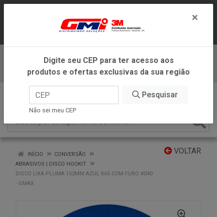
LOJA VIRTUAL EXCLUSIVA PARA
×
ATENDIMENTO DENTRO DO ESTADO DE
MINAS GERAIS.
Digite seu CEP para ter acesso aos
Baixe já nosso APP
produtos e ofertas exclusivas da sua região
0
Pesquisar
Não sei meu CEP
VOLTAR
INÍCIO
CONVERSÃO
ABRASIVOS | DISCO HOOKIT
DISCO LIXA PLUMA 152MM AZUL X65 COM FURO #040
- GMAX