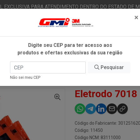
AL EXCLUSIVA PARA ATENDIMENTO DENTRO DO ESTADO DE MI
×
|
Já é cliente? - Entrar
N
Digite seu CEP para ter acesso aos
produtos e ofertas exclusivas da sua região
O
FITAS ADESIVAS
EPI
ESTÉTICA AUTOMOTIVA
Pesquisar
Não sei meu CEP
O 7018 2.50MM 1KG DENVER
Eletrodo 7018
Código do Fabricante: 30125162
Código: 11450
Código NCM: 83111000