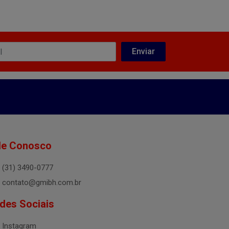
le Conosco
(31) 3490-0777
contato@gmibh.com.br
des Sociais
Instagram