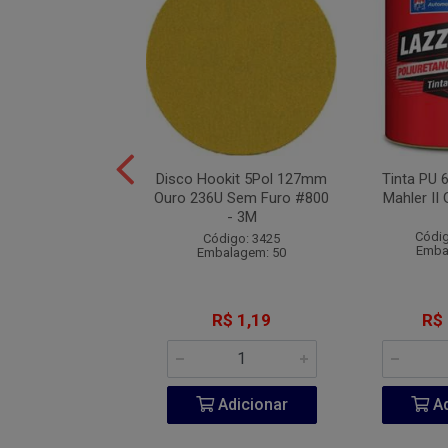
de Segurança PU
Disco Hookit 5Pol 127mm
Tinta PU 
de Amarrar N°44 -
Ouro 236U Sem Furo #800
Mahler II 
Marluvas
- 3M
Códig
digo: 10267
Código: 3425
Emba
balagem: 10
Embalagem: 50
R$ 55,70
R$ 1,19
R$
Adicionar
Adicionar
Ad