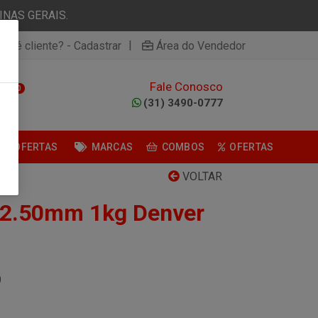
NAS GERAIS.
|
ão é cliente? - Cadastrar
Área do Vendedor
Fale Conosco
0
(31) 3490-0777
OFERTAS
MARCAS
COMBOS
OFERTAS
VOLTAR
 2.50mm 1kg Denver
0