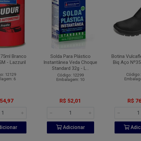
675ml Branco
Solda Para Plástico
Botina Vulcaf
GM - Lazzuril
Instantânea Veda Choque
Biq Aço Nº35
Standard 32g - L...
o: 12129
Código:
Código: 12299
lagem: 6
Embalag
Embalagem: 10
 54,97
R$ 52,01
R$ 76
icionar
Adicionar
Adic