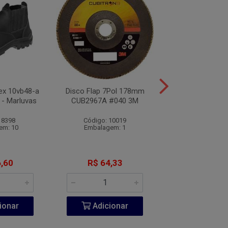
lex 10vb48-a
Disco Flap 7Pol 178mm
Sapato de Segu
 - Marluvas
CUB2967A #040 3M
Bidensidade Amar
Marluva
 8398
Código: 10019
Código: 10
em: 10
Embalagem: 1
Embalagem:
,60
R$ 64,33
R$ 55,7
ionar
Adicionar
Adicio