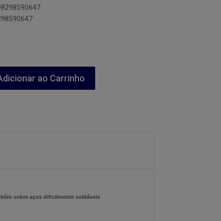
898298590647
8298590647
dicionar ao Carrinho
mbém sobre aços dificilmente soldáveis