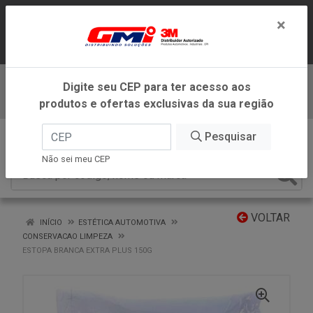
LOJA VIRTUAL EXCLUSIVA PARA
×
ATENDIMENTO DENTRO DO ESTADO DE
MINAS GERAIS.
Digite seu CEP para ter acesso aos
Baixe já nosso APP
produtos e ofertas exclusivas da sua região
0
Pesquisar
Não sei meu CEP
VOLTAR
INÍCIO
ESTÉTICA AUTOMOTIVA
CONSERVACAO LIMPEZA
ESTOPA BRANCA EXTRA PLUS 150G