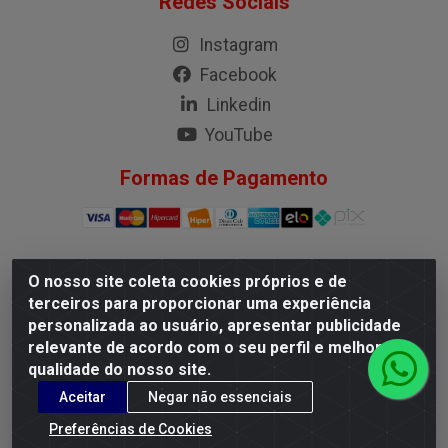
Redes Sociais
Instagram
Facebook
Linkedin
YouTube
Formas de Pagamento
O nosso site coleta cookies próprios e de
G.M.I. Distribuidora LTDA - Rua Conselheiro Pena, 50 -
terceiros para proporcionar uma experiência
Santa Branca, Belo Horizonte/MG - CEP 31.710-150 -
personalizada ao usuário, apresentar publicidade
CNPJ 04.098.359/0001-02
relevante de acordo com o seu perfil e melhorar a
qualidade do nosso site.
Aceitar
Negar não essenciais
Preferências de Cookies