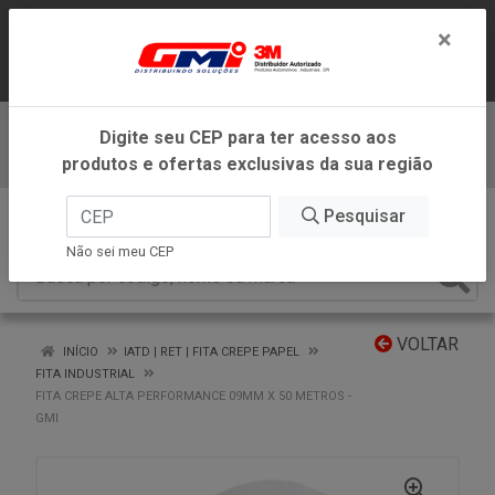
LOJA VIRTUAL EXCLUSIVA PARA
×
ATENDIMENTO DENTRO DO ESTADO DE
MINAS GERAIS.
Digite seu CEP para ter acesso aos
Baixe já nosso APP
produtos e ofertas exclusivas da sua região
0
Pesquisar
Não sei meu CEP
VOLTAR
INÍCIO
IATD | RET | FITA CREPE PAPEL
FITA INDUSTRIAL
FITA CREPE ALTA PERFORMANCE 09MM X 50 METROS -
GMI