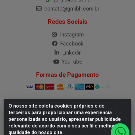
contato@gmibh.com.br
Redes Sociais
Instagram
Facebook
Linkedin
YouTube
Formas de Pagamento
O nosso site coleta cookies próprios e de
G.M.I. Distribuidora LTDA - Rua Conselheiro Pena, 50 -
terceiros para proporcionar uma experiência
Santa Branca, Belo Horizonte/MG - CEP 31.710-150 -
personalizada ao usuário, apresentar publicidade
CNPJ 04.098.359/0001-02
relevante de acordo com o seu perfil e melhorar a
qualidade do nosso site.