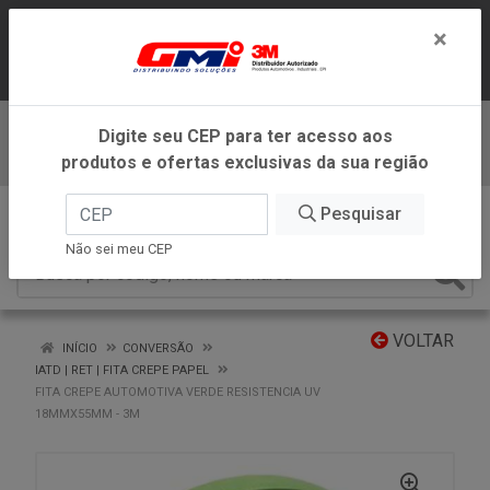
LOJA VIRTUAL EXCLUSIVA PARA
×
ATENDIMENTO DENTRO DO ESTADO DE
MINAS GERAIS.
Digite seu CEP para ter acesso aos
Baixe já nosso APP
produtos e ofertas exclusivas da sua região
0
Pesquisar
Não sei meu CEP
VOLTAR
INÍCIO
CONVERSÃO
IATD | RET | FITA CREPE PAPEL
FITA CREPE AUTOMOTIVA VERDE RESISTENCIA UV
18MMX55MM - 3M