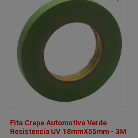
Fita Crepe Automotiva Verde
Resistencia UV 18mmX55mm - 3M