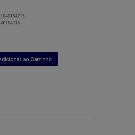
891040154715
1040154715
dicionar ao Carrinho