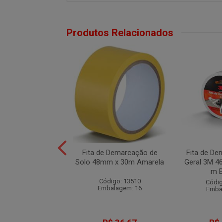
Produtos Relacionados
e Demarcação de
Fita de Demarcação de
Fita de D
8mm x 30m Azul
Solo 48mm x 30m Amarela
Geral 3M 4
m 
digo: 13511
Código: 13510
Códig
balagem: 16
Embalagem: 16
Emba