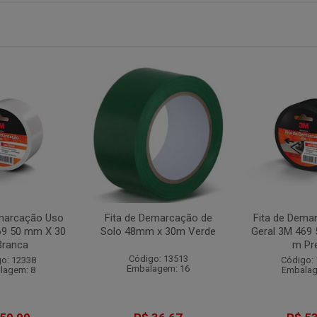
emarcação Uso
Fita de Demarcação de
Fita de Dema
69 50 mm X 30
Solo 48mm x 30m Verde
Geral 3M 469
Branca
m Pr
Código: 13513
o: 12338
Código:
Embalagem: 16
lagem: 8
Embalag