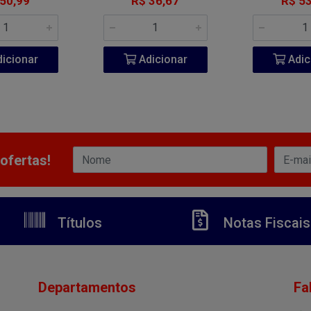
 50,99
R$ 36,67
R$ 53
icionar
Adicionar
Adic
ofertas!
Títulos
Notas Fiscais
Departamentos
Fa