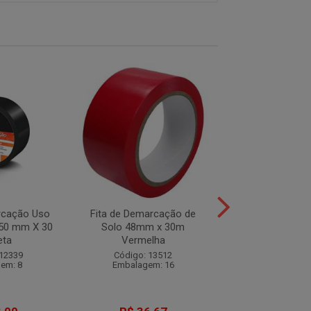
rcação Uso
Fita de Demarcação de
Fita de Demarc
 50 mm X 30
Solo 48mm x 30m
Solo 48mm x 3
eta
Vermelha
Código: 13
 12339
Código: 13512
Embalagem:
em: 8
Embalagem: 16