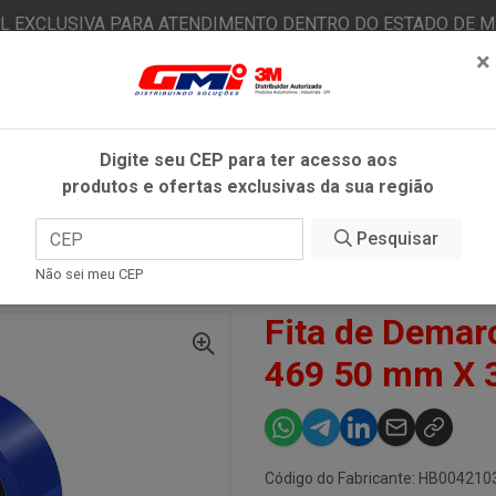
AL EXCLUSIVA PARA ATENDIMENTO DENTRO DO ESTADO DE MI
×
|
Já é cliente? - Entrar
N
Digite seu CEP para ter acesso aos
produtos e ofertas exclusivas da sua região
O
FITAS ADESIVAS
EPI
ESTÉTICA AUTOMOTIVA
Pesquisar
Não sei meu CEP
AO DE SOLO
FITA DE DEMARCAÇÃO USO GERAL 3M 469 50 MM X 30 M AZUL
Fita de Demar
469 50 mm X 
Código do Fabricante: HB004210