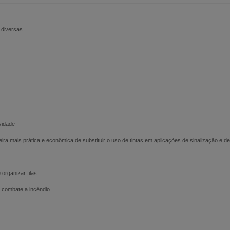
 diversas.
vidade
a mais prática e econômica de substituir o uso de tintas em aplicações de sinalização e d
organizar filas
e combate a incêndio