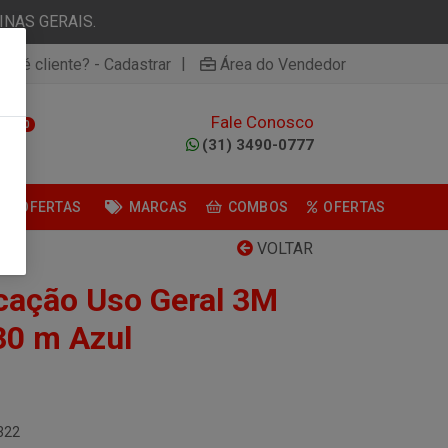
NAS GERAIS.
|
ão é cliente? - Cadastrar
Área do Vendedor
Fale Conosco
0
(31) 3490-0777
OFERTAS
MARCAS
COMBOS
OFERTAS
VOLTAR
cação Uso Geral 3M
30 m Azul
322