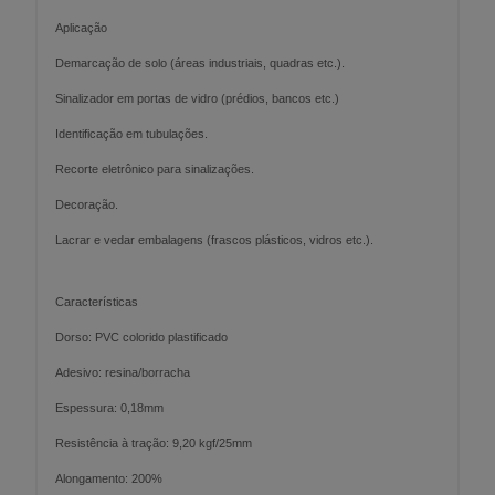
Aplicação
Demarcação de solo (áreas industriais, quadras etc.).
Sinalizador em portas de vidro (prédios, bancos etc.)
Identificação em tubulações.
Recorte eletrônico para sinalizações.
Decoração.
Lacrar e vedar embalagens (frascos plásticos, vidros etc.).
Características
Dorso: PVC colorido plastificado
Adesivo: resina/borracha
Espessura: 0,18mm
Resistência à tração: 9,20 kgf/25mm
Alongamento: 200%