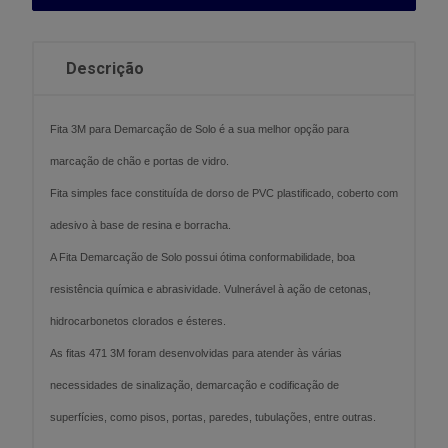
Descrição
Fita 3M para Demarcação de Solo é a sua melhor opção para
marcação de chão e portas de vidro.
Fita simples face constituída de dorso de PVC plastificado, coberto com
adesivo à base de resina e borracha.
A Fita Demarcação de Solo possui ótima conformabilidade, boa
resistência química e abrasividade. Vulnerável à ação de cetonas,
hidrocarbonetos clorados e ésteres.
As fitas 471 3M foram desenvolvidas para atender às várias
necessidades de sinalização, demarcação e codificação de
superfícies, como pisos, portas, paredes, tubulações, entre outras.