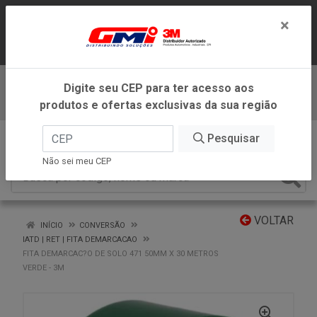
LOJA VIRTUAL EXCLUSIVA PARA
×
ATENDIMENTO DENTRO DO ESTADO DE
MINAS GERAIS.
Digite seu CEP para ter acesso aos
Baixe já nosso APP
produtos e ofertas exclusivas da sua região
0
Pesquisar
Não sei meu CEP
VOLTAR
INÍCIO
CONVERSÃO
IATD | RET | FITA DEMARCACAO
FITA DEMARCAC?O DE SOLO 471 50MM X 30 METROS
VERDE - 3M